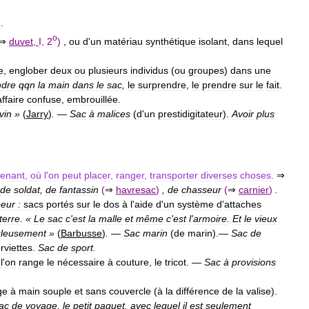
e
.
o
⇒
duvet
,
I
,
2
)
,
ou
d
'
un
matériau
synthétique
isolant
,
dans
lequel
e
,
englober
deux
ou
plusieurs
individus
(
ou
groupes
)
dans
une
ndre
qqn
la
main
dans
le
sac
,
le
surprendre
,
le
prendre
sur
le
fait
.
affaire
confuse
,
embrouillée
.
vin
»
(
Jarry
)
.
—
Sac
à
malices
(
d
'
un
prestidigitateur
).
Avoir
plus
tenant
,
où
l
'
on
peut
placer
,
ranger
,
transporter
diverses
choses
.
⇒
de
soldat
,
de
fantassin
(
⇒
havresac
)
,
de
chasseur
(
⇒
carnier
)
.
eur
:
sacs
portés
sur
le
dos
à
l
'
aide
d
'
un
système
d
'
attaches
terre
. «
Le
sac
c
'
est
la
malle
et
même
c
'
est
l
'
armoire
.
Et
le
vieux
uleusement
»
(
Barbusse
)
.
—
Sac
marin
(
de
marin
).
—
Sac
de
rviettes
.
Sac
de
sport
.
l
'
on
range
le
nécessaire
à
couture
,
le
tricot
. —
Sac
à
provisions
ge
à
main
souple
et
sans
couvercle
(
à
la
différence
de
la
valise
).
ac
de
voyage
,
le
petit
paquet
,
avec
lequel
il
est
seulement