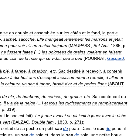
mise
en
double
et
assemblée
sur
les
côtés
et
le
fond
,
la
partie
e
,
sachet
,
sacoche
.
Elle
mangeait
lentement
les
marrons
et
jetait
mme
pour
voir
s
'
il
en
restait
toujours
(
MAUPASS
.,
Bel
-
Ami
,
1885
,
p
.
ne
fussent
faites
(...)
les
poignées
de
grains
volaient
en
faisant
ut
au
coin
de
la
haie
qui
se
vidait
peu
à
peu
(
POURRAT
,
Gaspard
,
à
blé
,
à
farine
,
à
charbon
,
etc
.
Sac
destiné
à
recevoir
,
à
contenir
seize
à
dix
-
huit
ans
s
'
occupait
incessamment
à
remplir
,
à
allumer
la
ceinture
un
sac
à
tabac
,
brodé
d
'
or
et
de
perles
fines
(
ABOUT
,
c
de
blé
,
de
bonbons
,
de
cerises
,
de
grains
,
etc
.
Sac
contenant
du
c
.
Il
y
a
de
la
neige
(...)
et
tous
les
rugissements
ne
remplaceraient
,
p
.
319
).
ont
le
sac
est
fait
).
Le
jeune
avocat
se
plaisait
à
jouer
avec
le
riche
s
vert
(
BALZAC
,
Double
fam
.
,
1830
,
p
.
271
)
:
sortait
de
sa
poche
un
petit
sac
de
peau
.
Dans
le
sac
de
peau
,
il
velours
,
un
sac
de
soie
et
,
dans
le
sac
de
soie
,
une
petite
boule