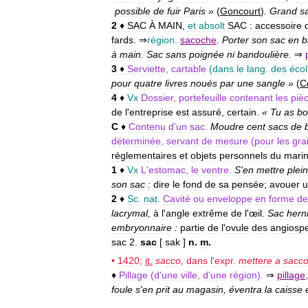
possible
de
fuir
Paris
»
(
Goncourt
)
.
Grand
s
2
♦
SAC
À
MAIN
,
et
absolt
SAC
:
accessoire
fards
. ⇒
région
.
sacoche
.
Porter
son
sac
en
b
à
main
.
Sac
sans
poignée
ni
bandoulière
.
⇒
3
♦
Serviette
,
cartable
(
dans
le
lang
.
des
écol
pour
quatre
livres
noués
par
une
sangle
»
(
C
4
♦
Vx
Dossier
,
portefeuille
contenant
les
piè
de
l
'
entreprise
est
assuré
,
certain
.
«
Tu
as
bo
C
♦
Contenu
d
'
un
sac
.
Moudre
cent
sacs
de
déterminée
,
servant
de
mesure
(
pour
les
gra
réglementaires
et
objets
personnels
du
mari
1
♦
Vx
L
'
estomac
,
le
ventre
.
S
'
en
mettre
plein
son
sac
:
dire
le
fond
de
sa
pensée
;
avouer
u
2
♦
Sc
.
nat
.
Cavité
ou
enveloppe
en
forme
de
lacrymal
,
à
l
'
angle
extrême
de
l
'
œil
.
Sac
hern
embryonnaire
:
partie
de
l
'
ovule
des
angiosp
sac
2
.
sac
[
sak
]
n
.
m
.
•
1420
;
it
.
sacco
,
dans
l
'
expr
.
mettere
a
sacc
♦
Pillage
(
d
'
une
ville
,
d
'
une
région
).
⇒
pillage
foule
s
'
en
prit
au
magasin
,
éventra
la
caisse