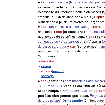
●
sac
nom
masculin
(
latin
saccus
,
du
grec
sa
seulement
par
le
haut
:
Un
sac
de
toile
.
Sac
Accessoire
du
vêtement
féminin
ou
masculin
esthétique
. (
On
dit
aussi
sac
à
main
.)
Popula
Nom
donné
à
plusieurs
cavités
de
l
'
organism
●
sac
nom
masculin
(
italien
sacco
)
Littéraire
habitants
.
●
sac
(
expressions
)
nom
masculi
quelconque
de
ce
qu
'
il
contient
.
●
sac
(
hom
conjuguée
du
verbe
sa
(
c
)
quer
sa
(
c
)
quent
f
du
verbe
sa
(
c
)
quer
●
sac
(
synonymes
)
nom
prise
;
massacre
de
ses
habitants
.
Synonymes
:
-
dévastation
-
pillage
-
razzia
(
familier
)
-
saccage
●
sac
(
citations
)
nom
masculin
(
latin
saccus
1636
-
Paris
1711
Dans
ce
sac
ridicule
où
S
Misanthrope
.
L
'
Art
poétique
Lucien
de
Sam
pas
être
plus
grosse
que
le
sac
.
Éloge
de
du
grec
sakkos
)
Orthographe
On
écrit
avec