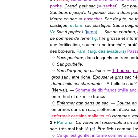
poche
.
Grand
,
petit
sac
(
⇒
sachet
)
.
Sac
pou
Sac
bourré
jusqu
'
à
la
gueule
.
Sac
à
deux
po
Mettre
en
sac
.
⇒
ensacher
.
Sac
de
jute
,
de
t
plastique
,
et
fam
.
sac
plastique
.
Sac
à
poign
Vx
Sac
à
papier
!
(
juron
).
—
Sac
de
charbon
,
de
pommes
de
terre
;
fig
.
fille
grosse
et
infor
une
fortification
,
soutenir
une
tranchée
,
proté
des
boxeurs
.
Fam
.
(
arg
.
des
aviateurs
)
Pass
♢
Sacs
postaux
,
dans
lesquels
on
transport
♢
Sac
poubelle
.
♢
Sac
d
'
argent
,
de
pistoles
.
⇒
1
.
bourse
,
es
gros
sac
:
être
riche
.
Épouser
le
gros
sac
:
é
demoiselle
est
charmante
...
A
-
t
-
elle
le
sac
?
(
Nerval
)
.
—
Somme
de
dix
francs
(
mille
anci
entre
huit
et
dix
mille
francs
.
♢
Enfermer
qqn
dans
un
sac
.
—
Course
en
enfermés
dans
un
sac
,
s
'
efforcent
d
'
avancer
enfermait
certains
malfaiteurs
)
Hommes
,
ge
2
♦
Par
anal
.
Ce
vêtement
ressemble
à
un
sa
sac
,
très
mal
habillé
(
cf
.
Être
fichu
comme
l
'
a
♢
Ce
qui
est
gonflé
,
informe
comme
un
sac