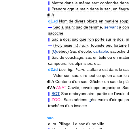
||
Mettre
dans
le
même
sac:
confondre
dans
||
Prendre
qqn
la
main
dans
le
sac
,
en
flagra
rII
./
r
d1
./
d
Nom
de
divers
objets
en
matière
soup
—
Sac
à
main:
sac
de
femme
,
servant
à
con
sacoche
.
||
Sac
à
dos:
sac
que
l
'
on
porte
sur
le
dos
,
m
—
(
Polynésie
fr
.)
Fam
.
Touriste
peu
fortuné
||
(
Qu
ébec
)
Sac
d
'
école:
cartable
,
sacoche
d
||
Sac
de
couchage:
sac
en
toile
ou
en
matér
campeurs
,
les
alpinistes
,
etc
.
d2
./
d
Loc
.
fig
.
,
Fam
.
L
'
affaire
est
dans
le
sa
—
Vider
son
sac:
dire
tout
ce
qu
'
on
a
sur
le
rIII
/
r
Contenu
d
'
un
sac
.
Gâcher
un
sac
de
plâ
rIV
./
r
ANAT
Cavité
,
enveloppe
organique
.
Sa
||
BOT
Sac
embryonnaire:
partie
de
l
'
ovule
d
||
ZOOL
Sacs
aériens:
r
éservoirs
d
'
air
qui
pr
trachées
d
'
un
insecte
.
————————
sac
n
.
m
.
Pillage
.
Le
sac
d
'
une
ville
.