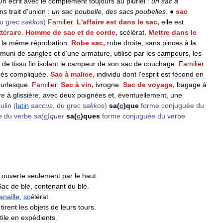
On
écrit
avec
le
complément
toujours
au
pluriel
:
un
sac
à
ns
trait
d
'
union
:
un
sac
poubelle
,
des
sacs
poubelles
.
●
sac
u
grec
sakkos
)
Familier
.
L
'
affaire
est
dans
le
sac
,
elle
est
ttéraire
.
Homme
de
sac
et
de
corde
,
scélérat
.
Mettre
dans
le
,
la
même
réprobation
.
Robe
sac
,
robe
droite
,
sans
pinces
à
la
muni
de
sangles
et
d
'
une
armature
,
utilisé
par
les
campeurs
,
les
de
tissu
fin
isolant
le
campeur
de
son
sac
de
couchage
.
Familier
.
rès
compliquée
.
Sac
à
malice
,
individu
dont
l
'
esprit
est
fécond
en
urlesque
.
Familier
.
Sac
à
vin
,
ivrogne
.
Sac
de
voyage
,
bagage
à
re
à
glissière
,
avec
deux
poignées
et
,
éventuellement
,
une
ulin
(
latin
saccus
,
du
grec
sakkos
)
sa
(
c
)
que
forme
conjuguée
du
e
du
verbe
sa
(
c
)
quer
sa
(
c
)
ques
forme
conjuguée
du
verbe
,
ouverte
seulement
par
le
haut
.
Sac
de
blé
,
contenant
du
blé
.
anaille
,
sc
élérat
.
tirent
les
objets
de
leurs
tours
.
tile
en
expédients
.