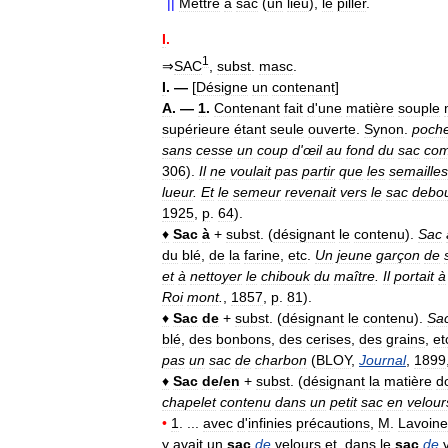
||
Mettre
à
sac
(
un
lieu
),
le
piller
.
I
.
1
⇒
SAC
,
subst
.
masc
.
I
. —
[
Désigne
un
contenant
]
A
. —
1
.
Contenant
fait
d
'
une
matière
souple
supérieure
étant
seule
ouverte
.
Synon
.
poch
sans
cesse
un
coup
d
'
œil
au
fond
du
sac
co
306
).
Il
ne
voulait
pas
partir
que
les
semailles
lueur
.
Et
le
semeur
revenait
vers
le
sac
debo
1925
,
p
.
64
).
♦
Sac
à
+
subst
. (
désignant
le
contenu
).
Sac
du
blé
,
de
la
farine
,
etc
.
Un
jeune
garçon
de
et
à
nettoyer
le
chibouk
du
maître
.
Il
portait
à
Roi
mont
.
,
1857
,
p
.
81
).
♦
Sac
de
+
subst
. (
désignant
le
contenu
).
Sa
blé
,
des
bonbons
,
des
cerises
,
des
grains
,
et
pas
un
sac
de
charbon
(
BLOY
,
Journal
,
1899
♦
Sac
de
/
en
+
subst
. (
désignant
la
matière
d
chapelet
contenu
dans
un
petit
sac
en
velour
•
1
. ...
avec
d
'
infinies
précautions
,
M
.
Lavoine
y
avait
un
sac
de
velours
et
,
dans
le
sac
de