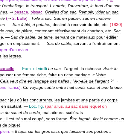
r
l
'
emballage
,
le
transport
.
L
'
entrée
,
l
'
ouverture
,
le
fond
d
'
un
sac
.
ches
.
⇒
besace
,
bissac
.
Oreilles
d
'
un
sac
.
Remplir
,
vider
un
sac
.
oile
(
⇒
2
.
balle
)
.
Toile
à
sac
.
Sac
en
papier
;
sac
en
matière
ées
.
—
Sac
à
blé
,
à
patates
,
destiné
à
recevoir
du
blé
,
etc
.
(
1830
)
de
noix
,
de
plâtre
,
contenant
effectivement
du
charbon
,
etc
.
Sac
me
. —
Sac
de
sable
,
de
terre
,
servant
de
matériaux
pour
édifier
ger
un
emplacement
. —
Sac
de
sable
,
servant
à
l
'
entraînement
ager
d
'
un
avion
.
e
les
lettres
.
carcelle
.
—
Fam
.
et
vieilli
Le
sac
:
l
'
argent
,
la
richesse
.
Avoir
le
pouser
une
femme
riche
,
faire
un
riche
mariage
.
«
Votre
Cela
veut
dire
en
langage
des
halles
:
“
A
-
t
-
elle
de
l
'
argent
?” »
ens
francs
).
Ce
voyage
coûte
entre
huit
cents
sacs
et
une
brique
,
sac
:
jeu
où
les
concurrents
,
les
jambes
et
une
partie
du
corps
en
sautant
. —
Loc
.
fig
.
(
par
allus
.
au
sac
dans
lequel
on
ns
de
sac
et
de
corde
,
malfaiteurs
,
scélérats
.
c
:
il
est
très
mal
coupé
,
sans
forme
.
Être
fagoté
,
ficelé
comme
un
s
de
pique
).
plein
.
«
Il
tapa
sur
les
gros
sacs
que
faisaient
ses
poches
»