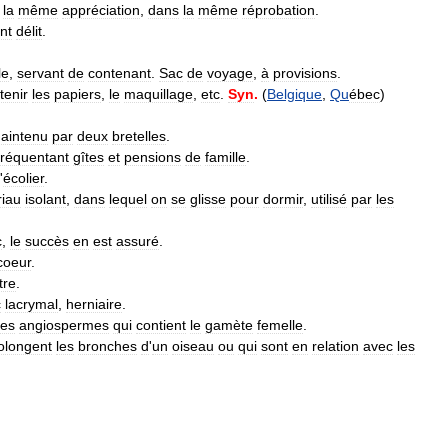
la
même
appréciation
,
dans
la
même
réprobation
.
nt
délit
.
le
,
servant
de
contenant
.
Sac
de
voyage
,
à
provisions
.
tenir
les
papiers
,
le
maquillage
,
etc
.
Syn
.
(
Belgique
,
Qu
ébec
)
aintenu
par
deux
bretelles
.
fréquentant
gîtes
et
pensions
de
famille
.
'
écolier
.
iau
isolant
,
dans
lequel
on
se
glisse
pour
dormir
,
utilisé
par
les
c
,
le
succès
en
est
assuré
.
coeur
.
tre
.
c
lacrymal
,
herniaire
.
es
angiospermes
qui
contient
le
gamète
femelle
.
olongent
les
bronches
d
'
un
oiseau
ou
qui
sont
en
relation
avec
les