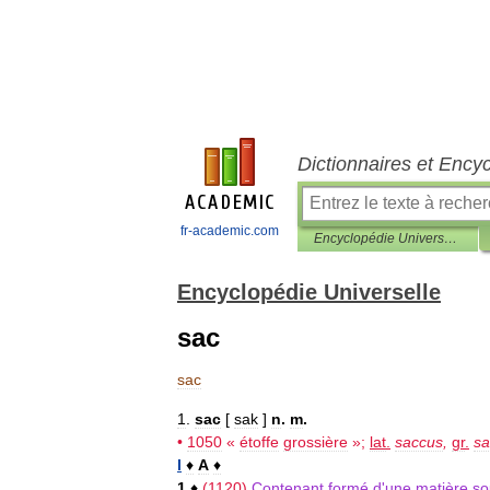
Dictionnaires et Ency
fr-academic.com
Encyclopédie Universelle
Encyclopédie Universelle
sac
sac
1
.
sac
[
sak
]
n
.
m
.
•
1050
«
étoffe
grossière
»;
lat
.
saccus
,
gr
.
sa
I
♦
A
♦
1
♦
(
1120
)
Contenant
formé
d
'
une
matière
so