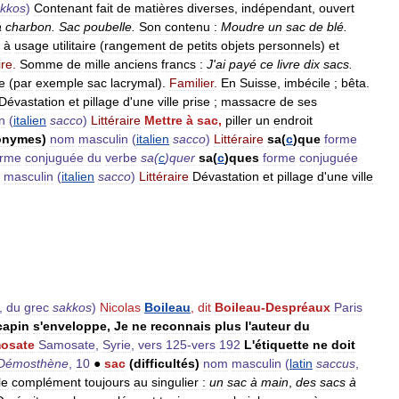
kkos
)
Contenant
fait
de
matières
diverses
,
indépendant
,
ouvert
à
charbon
.
Sac
poubelle
.
Son
contenu
:
Moudre
un
sac
de
blé
.
,
à
usage
utilitaire
(
rangement
de
petits
objets
personnels
)
et
ire
.
Somme
de
mille
anciens
francs
:
J
'
ai
payé
ce
livre
dix
sacs
.
e
(
par
exemple
sac
lacrymal
).
Familier
.
En
Suisse
,
imbécile
;
bêta
.
Dévastation
et
pillage
d
'
une
ville
prise
;
massacre
de
ses
n
(
italien
sacco
)
Littéraire
Mettre
à
sac
,
piller
un
endroit
onymes
)
nom
masculin
(
italien
sacco
)
Littéraire
sa
(
c
)
que
forme
orme
conjuguée
du
verbe
sa
(
c
)
quer
sa
(
c
)
ques
forme
conjuguée
masculin
(
italien
sacco
)
Littéraire
Dévastation
et
pillage
d
'
une
ville
,
du
grec
sakkos
)
Nicolas
Boileau
,
dit
Boileau
-
Despréaux
Paris
capin
s
'
enveloppe
,
Je
ne
reconnais
plus
l
'
auteur
du
osate
Samosate
,
Syrie
,
vers
125
-
vers
192
L
'
étiquette
ne
doit
Démosthène
,
10
●
sac
(
difficultés
)
nom
masculin
(
latin
saccus
,
le
complément
toujours
au
singulier
:
un
sac
à
main
,
des
sacs
à