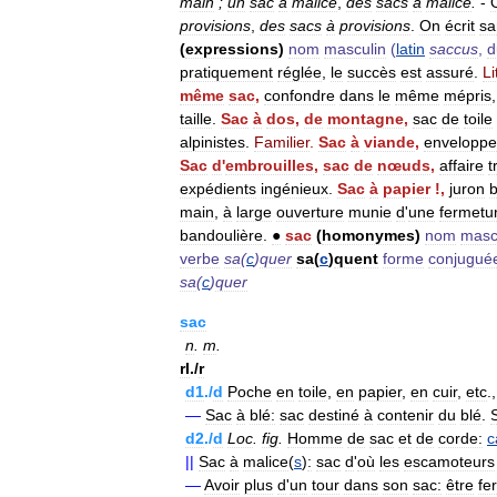
main
;
un
sac
à
malice
,
des
sacs
à
malice
.
-
provisions
,
des
sacs
à
provisions
.
On
écrit
sa
(
expressions
)
nom
masculin
(
latin
saccus
,
d
pratiquement
réglée
,
le
succès
est
assuré
.
Li
même
sac
,
confondre
dans
le
même
mépris
taille
.
Sac
à
dos
,
de
montagne
,
sac
de
toile
alpinistes
.
Familier
.
Sac
à
viande
,
enveloppe
Sac
d
'
embrouilles
,
sac
de
nœuds
,
affaire
t
expédients
ingénieux
.
Sac
à
papier
!,
juron
b
main
,
à
large
ouverture
munie
d
'
une
fermetu
bandoulière
.
●
sac
(
homonymes
)
nom
masc
verbe
sa
(
c
)
quer
sa
(
c
)
quent
forme
conjugué
sa
(
c
)
quer
sac
n
.
m
.
rI
./
r
d1
./
d
Poche
en
toile
,
en
papier
,
en
cuir
,
etc
.
—
Sac
à
blé:
sac
destiné
à
contenir
du
blé
.
d2
./
d
Loc
.
fig
.
Homme
de
sac
et
de
corde:
c
||
Sac
à
malice
(
s
)
:
sac
d
'
où
les
escamoteurs
—
Avoir
plus
d
'
un
tour
dans
son
sac:
être
fer