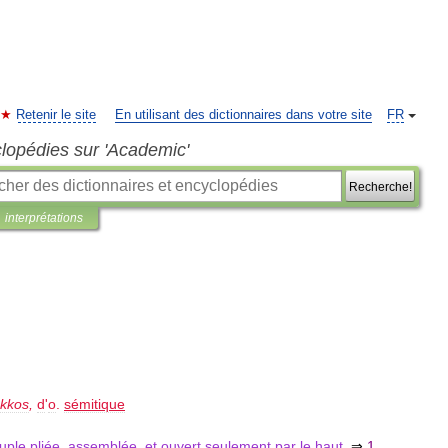
Retenir le site
En utilisant des dictionnaires dans votre site
FR
clopédies sur 'Academic'
Recherche!
interprétations
kkos
,
d
'
o
.
sémitique
uple
pliée
,
assemblée
,
et
ouvert
seulement
par
le
haut
.
⇒
1
.