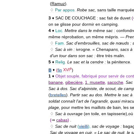
(
Ramuz
)
.
♢
Par
appos
.
Robe
sac
,
sans
taille
marqué
3
♦
SAC
DE
COUCHAGE
:
sac
fait
de
duvet
(
on
se
glisse
pour
dormir
en
camping
.
4
♦
Loc
.
Mettre
dans
le
même
sac
:
confondr
même
réprobation
,
un
même
mépris
. —
Pre
♢
Fam
.
Sac
d
'
embrouilles
,
sac
de
nœuds
:
♢
Sac
à
vin
:
ivrogne
.
«
Chenapans
,
sacs
à
d
'
un
tour
dans
son
sac
:
être
très
malin
.
5
♦
Relig
.
Le
sac
et
la
cendre
:
la
pénitence
.
e
B
♦
(
fin
XVI
)
1
♦
Objet
souple
,
fabriqué
pour
servir
de
con
banane
,
gibecière
,
1
.
musette
,
sacoche
.
Sac
Sac
à
dos
.
Sac
d
'
alpiniste
,
de
scout
,
de
camp
(
bretelles
).
Partir
sac
au
dos
.
Mettre
le
sac
à
soldat
connaît
l
'
art
de
l
'
agrandir
,
quasi
mirac
plage
,
pour
mettre
les
maillots
de
bain
,
les
se
♢
Sac
à
ouvrage
(
en
toile
,
en
tapisserie
),
où
(
⇒
cabas
)
.
♢
Sac
de
nuit
(
vieilli
),
sac
de
voyage
:
baga
Sac
de
voyage
en
cuir
. «
Le
sac
de
nuit
,
le
s